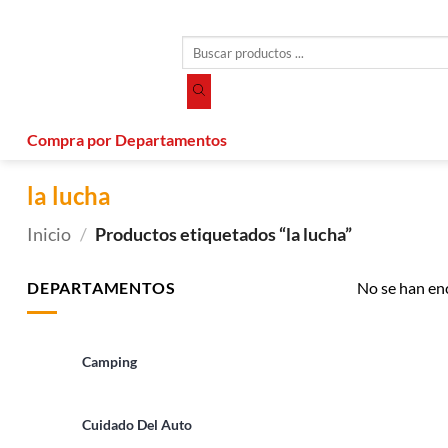
Saltar
al
Búsqueda
contenido
de
productos
Compra por Departamentos
la lucha
Inicio
/
Productos etiquetados “la lucha”
DEPARTAMENTOS
No se han en
Camping
Cuidado Del Auto