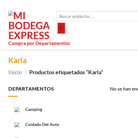
Saltar
al
Búsqueda
contenido
de
productos
Compra por Departamentos
Karla
Inicio
/
Productos etiquetados “Karla”
DEPARTAMENTOS
No se han en
Camping
Cuidado Del Auto