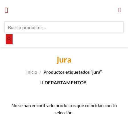
Saltar
al
contenido
Búsqueda
de
productos
jura
Inicio
/
Productos etiquetados “jura”
DEPARTAMENTOS
No se han encontrado productos que coincidan con tu
selección.