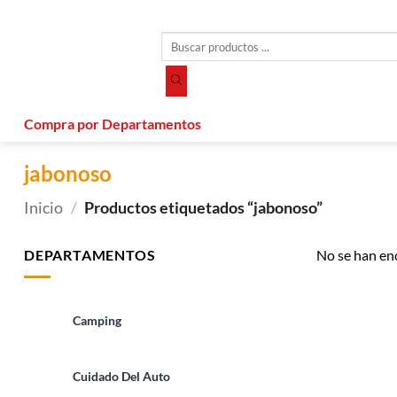
Saltar
al
Búsqueda
contenido
de
productos
Compra por Departamentos
jabonoso
Inicio
/
Productos etiquetados “jabonoso”
DEPARTAMENTOS
No se han en
Camping
Cuidado Del Auto