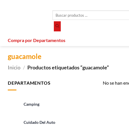
Saltar
al
Búsqueda
contenido
de
productos
Compra por Departamentos
guacamole
Inicio
/
Productos etiquetados “guacamole”
DEPARTAMENTOS
No se han en
Camping
Cuidado Del Auto