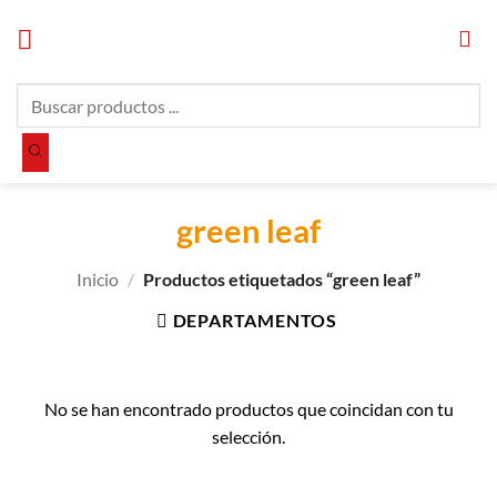
Saltar
al
contenido
Búsqueda
de
productos
green leaf
Inicio
/
Productos etiquetados “green leaf”
DEPARTAMENTOS
No se han encontrado productos que coincidan con tu
selección.