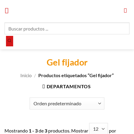
Saltar
al
contenido
Búsqueda
de
productos
Gel fijador
Inicio
/
Productos etiquetados “Gel fijador”
DEPARTAMENTOS
Mostrando
1 - 3
de
3
productos. Mostrar
por