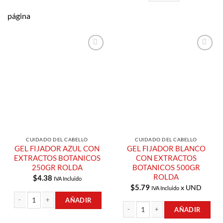
página
Añadir a
Añadir a
Lista de
Lista de
Compras
Compras
CUIDADO DEL CABELLO
CUIDADO DEL CABELLO
GEL FIJADOR AZUL CON
GEL FIJADOR BLANCO
EXTRACTOS BOTANICOS
CON EXTRACTOS
250GR ROLDA
BOTANICOS 500GR
ROLDA
$
4.38
IVA Incluido
$
5.79
x UND
IVA Incluido
AÑADIR
AÑADIR
GEL FIJADOR AZUL CON EXTRACTOS BOTANICOS 250GR ROLDA cantidad
GEL FIJADOR BLANCO CON EXTRAC