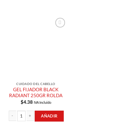
Añadir a
Lista de
Compras
CUIDADO DEL CABELLO
GEL FIJADOR BLACK
RADIANT 250GR ROLDA
$
4.38
IVA Incluido
AÑADIR
GEL FIJADOR BLACK RADIANT 250GR ROLDA cantidad