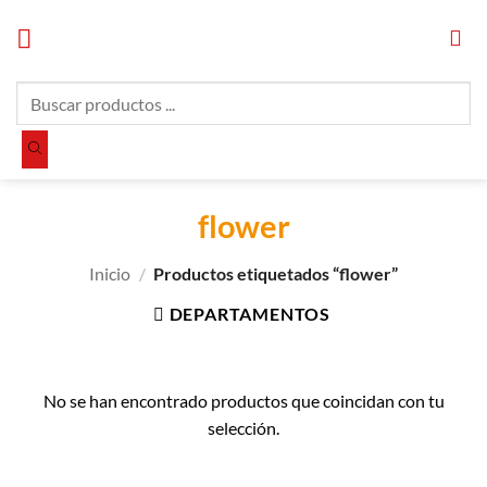
Saltar
al
contenido
Búsqueda
de
productos
flower
Inicio
/
Productos etiquetados “flower”
DEPARTAMENTOS
No se han encontrado productos que coincidan con tu
selección.