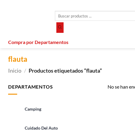
Saltar
al
Búsqueda
contenido
de
productos
Compra por Departamentos
flauta
Inicio
/
Productos etiquetados “flauta”
DEPARTAMENTOS
No se han en
Camping
Cuidado Del Auto