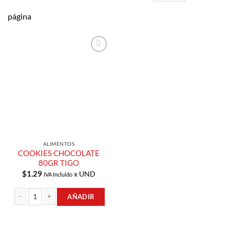
página
Añadir a
Lista de
Compras
ALIMENTOS
COOKIES CHOCOLATE
80GR TIGO
$
1.29
x UND
IVA Incluido
AÑADIR
COOKIES CHOCOLATE 80GR TIGO cantidad