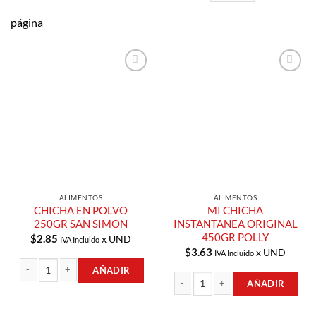
página
Añadir a
Añadir a
Lista de
Lista de
Compras
Compras
ALIMENTOS
ALIMENTOS
CHICHA EN POLVO
MI CHICHA
250GR SAN SIMON
INSTANTANEA ORIGINAL
450GR POLLY
$
2.85
x UND
IVA Incluido
$
3.63
x UND
IVA Incluido
AÑADIR
AÑADIR
CHICHA EN POLVO 250GR SAN SIMON cantidad
MI CHICHA INSTANTANEA ORIGINAL