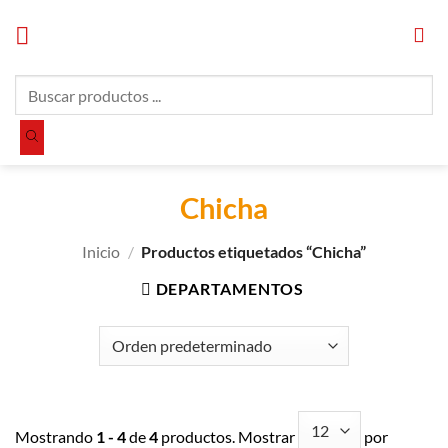
Saltar
al
contenido
Búsqueda
de
productos
Chicha
Inicio
/
Productos etiquetados “Chicha”
DEPARTAMENTOS
Mostrando
1 - 4
de
4
productos. Mostrar
por