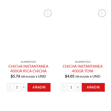
Añadir a
Añadir a
Lista de
Lista de
Compras
Compras
ALIMENTOS
ALIMENTOS
CHICHA INSTANTANEA
CHICHA INSTANTANEA
400GR RICA CHICHA
400GR TONI
$
5.76
$
4.05
x UND
x UND
IVA Incluido
IVA Incluido
AÑADIR
AÑADIR
CHICHA INSTANTANEA 400GR RICA CHICHA cantidad
CHICHA INSTANTANEA 400GR TONI 