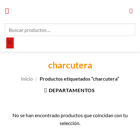
Saltar
al
contenido
Búsqueda
de
productos
charcutera
Inicio
/
Productos etiquetados “charcutera”
DEPARTAMENTOS
No se han encontrado productos que coincidan con tu
selección.