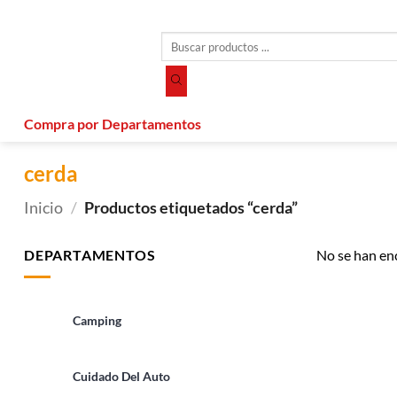
Saltar
al
Búsqueda
contenido
de
productos
Compra por Departamentos
cerda
Inicio
/
Productos etiquetados “cerda”
DEPARTAMENTOS
No se han en
Camping
Cuidado Del Auto