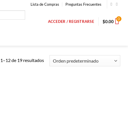
Lista de Compras
Preguntas Frecuentes
0
$
0.00
ACCEDER / REGISTRARSE
1–12 de 19 resultados
Añadir a
Añadir a
Lista de
Lista de
Compras
Compras