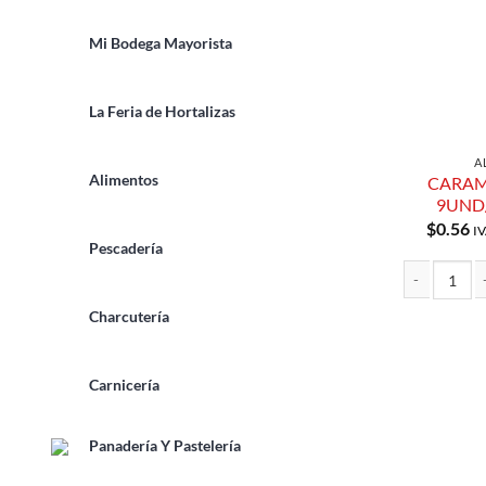
Mi Bodega Mayorista
La Feria de Hortalizas
A
Alimentos
CARAM
9UND
$
0.56
IV
Pescadería
CARAMELO DE
Charcutería
Carnicería
Panadería Y Pastelería