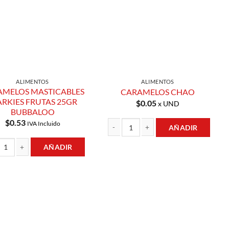
ALIMENTOS
ALIMENTOS
AMELOS MASTICABLES
CARAMELOS CHAO
ARKIES FRUTAS 25GR
$
0.05
x UND
BUBBALOO
$
0.53
IVA Incluido
AÑADIR
CARAMELOS CHAO cantidad
AÑADIR
d
CARAMELOS MASTICABLES SPARKIES FRUTAS 25GR BUBBALOO cantidad