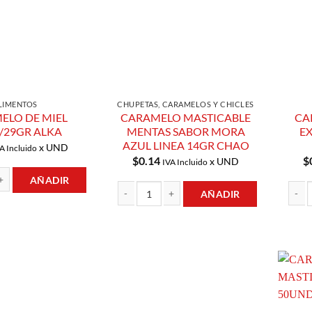
LIMENTOS
CHUPETAS, CARAMELOS Y CHICLES
ELO DE MIEL
CARAMELO MASTICABLE
CA
/29GR ALKA
MENTAS SABOR MORA
EX
AZUL LINEA 14GR CHAO
x UND
A Incluido
$
0.14
$
x UND
IVA Incluido
AÑADIR
AÑADIR
 MIEL 9UND/29GR ALKA cantidad
CARAMELO MASTICABLE MENTAS SABOR MORA
CARAM
Añadir a
Añadir a
Lista de
Lista de
Compras
Compras