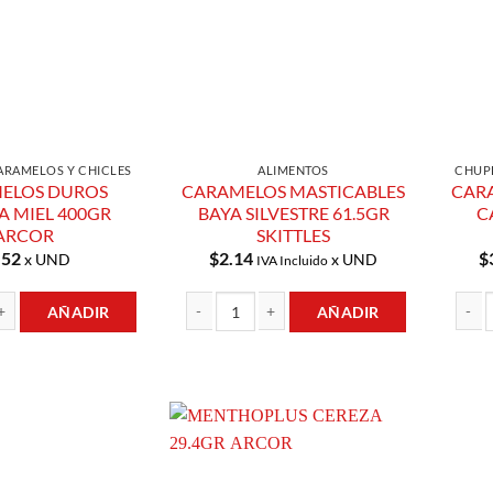
ARAMELOS Y CHICLES
ALIMENTOS
CHUPE
ELOS DUROS
CARAMELOS MASTICABLES
CAR
A MIEL 400GR
BAYA SILVESTRE 61.5GR
C
ARCOR
SKITTLES
.52
$
2.14
$
x UND
x UND
IVA Incluido
AÑADIR
AÑADIR
UROS SABOR A MIEL 400GR ARCOR cantidad
CARAMELOS MASTICABLES BAYA SILVESTRE 61.
CARAM
Añadir a
Añadir a
Lista de
Lista de
Compras
Compras