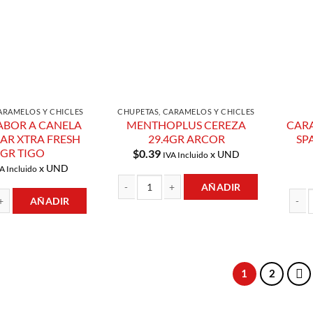
ARAMELOS Y CHICLES
CHUPETAS, CARAMELOS Y CHICLES
ABOR A CANELA
MENTHOPLUS CEREZA
CAR
AR XTRA FRESH
29.4GR ARCOR
SP
5GR TIGO
$
0.39
x UND
IVA Incluido
x UND
A Incluido
AÑADIR
AÑADIR
MENTHOPLUS CEREZA 29.4GR ARCOR cantida
R A CANELA SIN AZUCAR XTRA FRESH 8.5GR TIGO cantidad
1
2