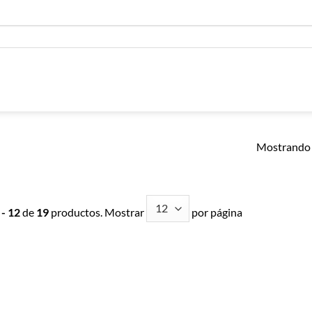
Mostrando 
 - 12
de
19
productos. Mostrar
por página
Añadir a
Añadir a
Lista de
Lista de
Compras
Compras