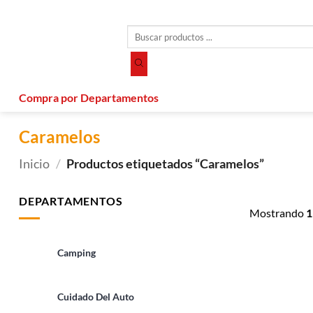
Saltar
al
Búsqueda
contenido
de
productos
Compra por Departamentos
Caramelos
Inicio
/
Productos etiquetados “Caramelos”
DEPARTAMENTOS
Mostrando
1
Camping
Cuidado Del Auto