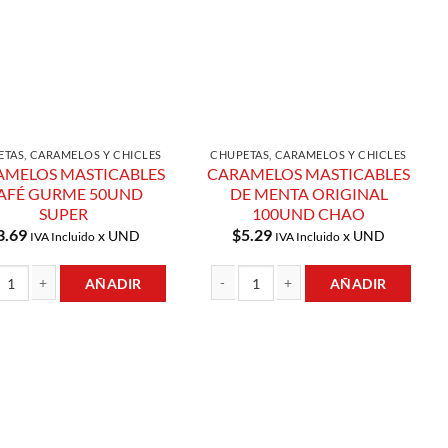
TAS, CARAMELOS Y CHICLES
CHUPETAS, CARAMELOS Y CHICLES
AMELOS MASTICABLES
CARAMELOS MASTICABLES
AFÉ GURME 50UND
DE MENTA ORIGINAL
SUPER
100UND CHAO
3.69
$
5.29
x UND
x UND
IVA Incluido
IVA Incluido
AÑADIR
AÑADIR
5GR SKITTLES cantidad
ELOS MASTICABLES CAFÉ GURME 50UND SUPER cantidad
CARAMELOS MASTICABLES DE MENTA O
Añadir a
Añadir a
Lista de
Lista de
Compras
Compras