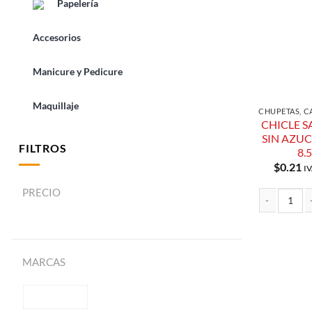
Papelería
Accesorios
Manicure y Pedicure
Maquillaje
CHUPETAS, C
CHICLE S
SIN AZUC
FILTROS
8.
$
0.21
IV
PRECIO
CHICLE SABO
MARCAS