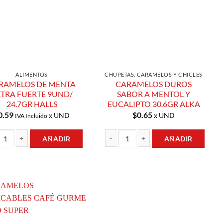
ALIMENTOS
CHUPETAS, CARAMELOS Y CHICLES
RAMELOS DE MENTA
CARAMELOS DUROS
TRA FUERTE 9UND/
SABOR A MENTOL Y
24.7GR HALLS
EUCALIPTO 30.6GR ALKA
0.59
$
0.65
x UND
x UND
IVA Incluido
AÑADIR
AÑADIR
 AZUL LINEA 14GR CHAO cantidad
ELOS DE MENTA EXTRA FUERTE 9UND/ 24.7GR HALLS cantidad
CARAMELOS DUROS SABOR A MENTOL Y 
Añadir a
Añadir a
Lista de
Lista de
Compras
Compras