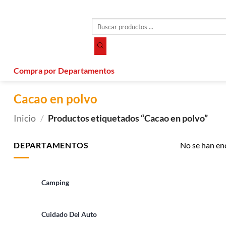
Saltar
al
Búsqueda
contenido
de
productos
Compra por Departamentos
Cacao en polvo
Inicio
/
Productos etiquetados “Cacao en polvo”
DEPARTAMENTOS
No se han en
Camping
Cuidado Del Auto