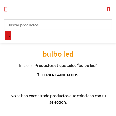
Saltar
al
contenido
Búsqueda
de
productos
bulbo led
Inicio
/
Productos etiquetados “bulbo led”
DEPARTAMENTOS
No se han encontrado productos que coincidan con tu
selección.