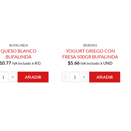
BUFALINDA
BEBIDAS
QUESO BLANCO
YOGURT GRIEGO CON
BUFALINDA
FRESA 500GR BUFALINDA
10.77
$
5.66
x KG
x UND
IVA Incluido
IVA Incluido
AÑADIR
AÑADIR
 BLANCO BUFALINDA cantidad
YOGURT GRIEGO CON FRESA 500GR BUF