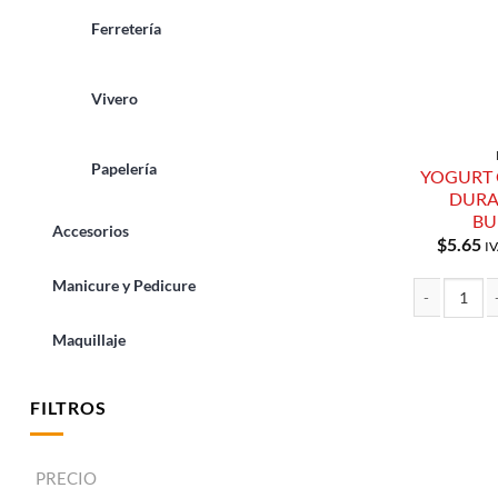
Ferretería
Vivero
Papelería
YOGURT 
DURA
BU
Accesorios
$
5.65
IV
Manicure y Pedicure
YOGURT GRI
Maquillaje
FILTROS
PRECIO