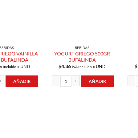
BEBIDAS
BEBIDAS
RIEGO VAINILLA
YOGURT GRIEGO 500GR
 BUFALINDA
BUFALINDA
$
4.36
$
x UND
x UND
A Incluido
IVA Incluido
AÑADIR
AÑADIR
GO VAINILLA 150GR BUFALINDA cantidad
YOGURT GRIEGO 500GR BUFALINDA cantidad
QUESO
Añadir a
Añadir a
Lista de
Lista de
Compras
Compras