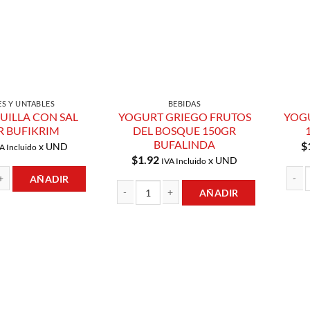
ES Y UNTABLES
BEBIDAS
ILLA CON SAL
YOGURT GRIEGO FRUTOS
YOG
R BUFIKRIM
DEL BOSQUE 150GR
BUFALINDA
$
x UND
A Incluido
$
1.92
x UND
IVA Incluido
AÑADIR
AÑADIR
 CON SAL 240GR BUFIKRIM cantidad
YOGUR
YOGURT GRIEGO FRUTOS DEL BOSQUE 150GR 
Añadir a
Añadir a
Lista de
Lista de
Compras
Compras