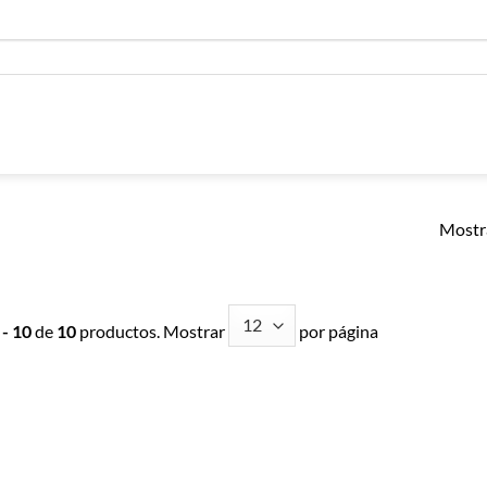
Mostra
 - 10
de
10
productos. Mostrar
por página
Añadir a
Añadir a
Lista de
Lista de
Compras
Compras