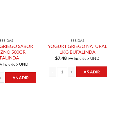
BEBIDAS
BEBIDAS
GRIEGO SABOR
YOGURT GRIEGO NATURAL
ZNO 500GR
1KG BUFALINDA
FALINDA
$
7.48
x UND
IVA Incluido
x UND
A Incluido
AÑADIR
AÑADIR
YOGURT GRIEGO NATURAL 1KG BUFALINDA ca
EGO SABOR DURAZNO 500GR BUFALINDA cantidad