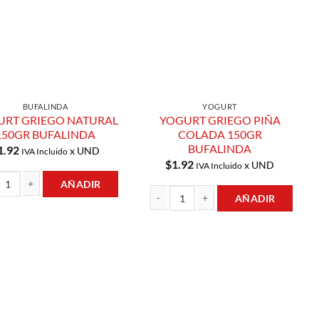
BUFALINDA
YOGURT
URT GRIEGO NATURAL
YOGURT GRIEGO PIÑA
150GR BUFALINDA
COLADA 150GR
BUFALINDA
1.92
x UND
IVA Incluido
$
1.92
x UND
IVA Incluido
AÑADIR
AÑADIR
T GRIEGO NATURAL 150GR BUFALINDA cantidad
BUFALINDA cantidad
YOGURT GRIEGO PIÑA COLADA 150GR B
Añadir a
Añadir a
Lista de
Lista de
Compras
Compras