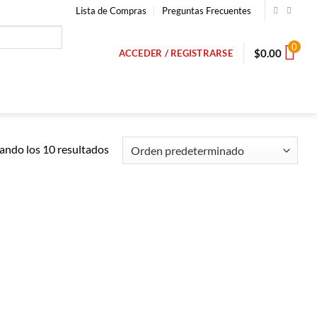
Lista de Compras
Preguntas Frecuentes
0
$
0.00
ACCEDER / REGISTRARSE
ndo los 10 resultados
Añadir a
Añadir a
Lista de
Lista de
Compras
Compras