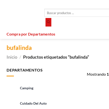
Saltar
al
Búsqueda
contenido
de
productos
Compra por Departamentos
bufalinda
Inicio
/
Productos etiquetados “bufalinda”
DEPARTAMENTOS
Mostrando
1
Camping
Cuidado Del Auto