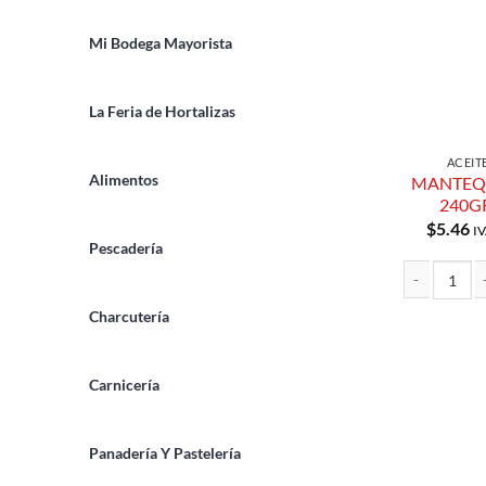
Mi Bodega Mayorista
La Feria de Hortalizas
ACEIT
Alimentos
MANTEQU
240G
$
5.46
IV
Pescadería
MANTEQUILLA
Charcutería
Carnicería
Panadería Y Pastelería