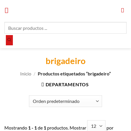
Saltar
al
contenido
Búsqueda
de
productos
brigadeiro
Inicio
/
Productos etiquetados “brigadeiro”
DEPARTAMENTOS
Mostrando
1 - 1
de
1
productos. Mostrar
por