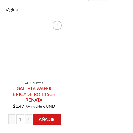
página
Añadir a
Lista de
Compras
ALIMENTOS
GALLETA WAFER
BRIGADEIRO 115GR
RENATA
$
1.47
x UND
IVA Incluido
AÑADIR
GALLETA WAFER BRIGADEIRO 115GR RENATA cantidad