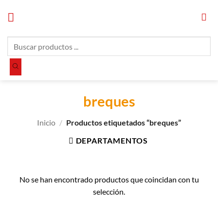
Saltar
al
contenido
Búsqueda
de
productos
breques
Inicio
/
Productos etiquetados “breques”
DEPARTAMENTOS
No se han encontrado productos que coincidan con tu
selección.