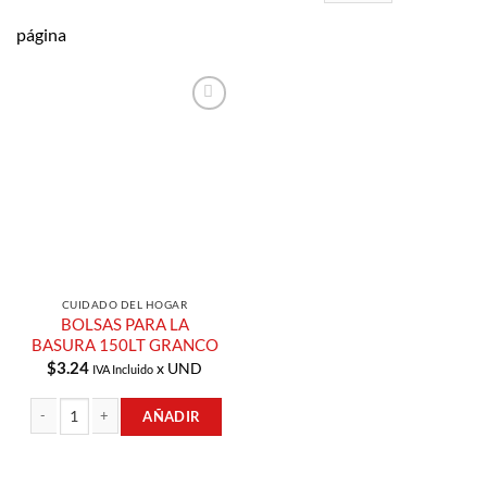
página
Añadir a
Lista de
Compras
CUIDADO DEL HOGAR
BOLSAS PARA LA
BASURA 150LT GRANCO
$
3.24
x UND
IVA Incluido
AÑADIR
BOLSAS PARA LA BASURA 150LT GRANCO cantidad