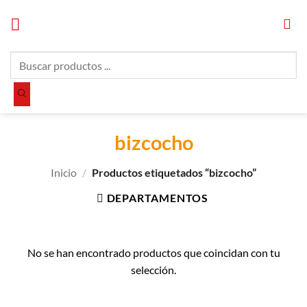
Saltar
al
contenido
Búsqueda
de
productos
bizcocho
Inicio
/
Productos etiquetados “bizcocho”
DEPARTAMENTOS
No se han encontrado productos que coincidan con tu
selección.