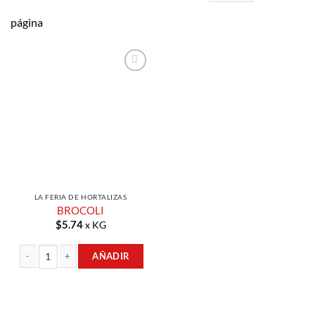
página
Añadir a
Lista de
Compras
LA FERIA DE HORTALIZAS
BROCOLI
$
5.74
x KG
AÑADIR
BROCOLI cantidad