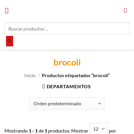
Saltar
al
contenido
Búsqueda
de
productos
brocoli
Inicio
/
Productos etiquetados “brocoli”
DEPARTAMENTOS
Mostrando
1 - 1
de
1
productos. Mostrar
por