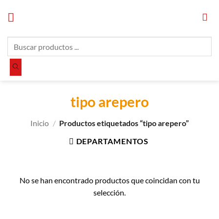
Saltar
al
contenido
Búsqueda
de
productos
tipo arepero
Inicio
/
Productos etiquetados “tipo arepero”
DEPARTAMENTOS
No se han encontrado productos que coincidan con tu
selección.